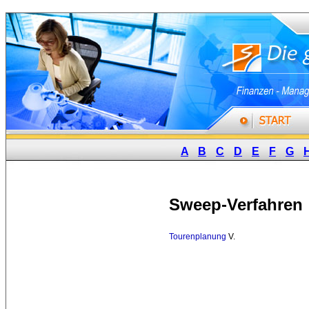
A
B
C
D
E
F
G
Sweep-Verfahren
Tourenplanung
V. 