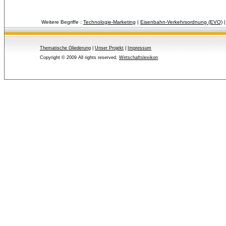
Weitere Begriffe :
Technologie-Marketing
| 
Eisenbahn-Verkehrsordnung (EVO)
|
Thematische Gliederung
| 
Unser Projekt
| 
Impressum
Copyright © 2009 All rights reserved.
Wirtschaftslexikon