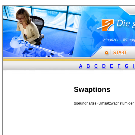
A
B
C
D
E
F
G
Swaptions
(sprunghaftes) Umsatzwachstum der 