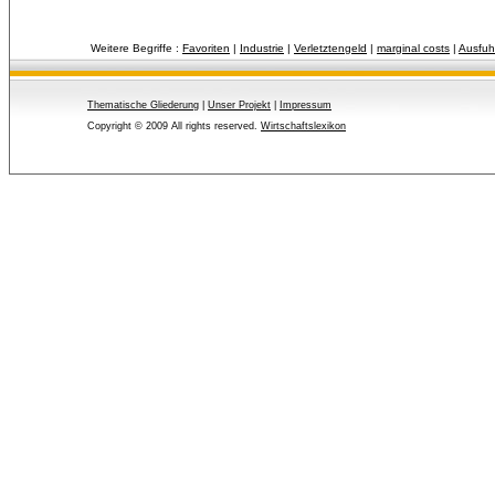
Weitere Begriffe :
Favoriten
| 
Industrie
| 
Verletztengeld
| 
marginal costs
| 
Ausfuh
Thematische Gliederung
| 
Unser Projekt
| 
Impressum
Copyright © 2009 All rights reserved.
Wirtschaftslexikon