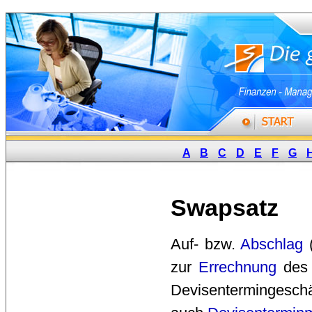
A
B
C
D
E
F
G
Swapsatz
Auf- bzw. 
Abschlag
zur
Errechnung
des 
Devisentermingesch