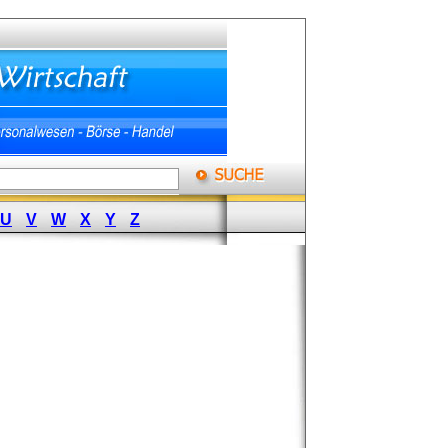
U
V
W
X
Y
Z