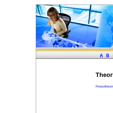
A
B
Theor
Finanztheor