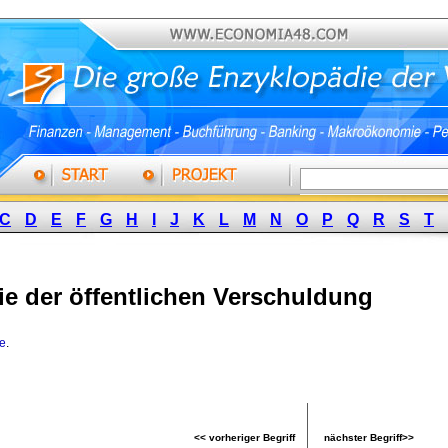
C
D
E
F
G
H
I
J
K
L
M
N
O
P
Q
R
S
T
ie der öffentlichen Verschuldung
ie
.
<< vorheriger Begriff
nächster Begriff>>