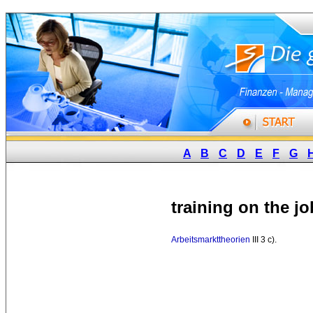
A
B
C
D
E
F
G
training on the jo
Arbeitsmarkttheorien
III 3 c). 