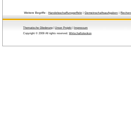
Weitere Begriffe :
Handelsschaffungseffekt
| 
Gemeinschaftsaufgaben
| 
Rechen
Thematische Gliederung
| 
Unser Projekt
| 
Impressum
Copyright © 2009 All rights reserved.
Wirtschaftslexikon