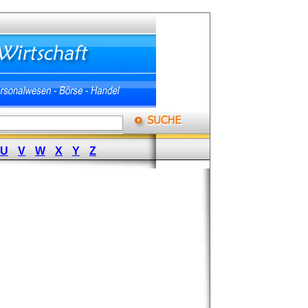
U
V
W
X
Y
Z