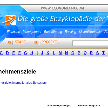
C
D
E
F
G
H
I
J
K
L
M
N
O
P
Q
R
S
T
nehmensziele
ngsziele
,
internationales Zielsystem
.
<< vorheriger Begriff
nächster Begriff>>