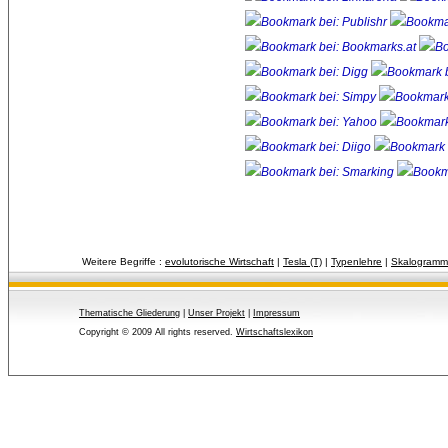
Weitere Begriffe :
evolutorische Wirtschaft
| 
Tesla (T)
| 
Typenlehre
| 
Skalogramm
Thematische Gliederung
| 
Unser Projekt
| 
Impressum
Copyright © 2009 All rights reserved.
Wirtschaftslexikon