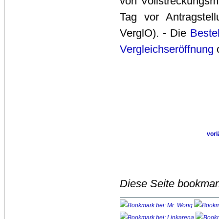
von Vollstreckungsm
Tag vor Antragste
VerglO). - Die
Beste
Vergleichseröffnung
o
vorl
Diese Seite bookmar