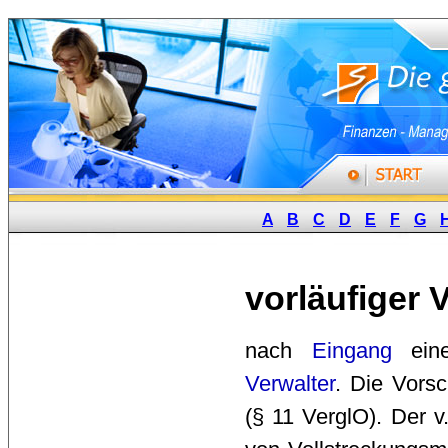
A
B
C
D
E
F
G
vorläufiger 
nach 
Eingang
ein
Verwalter
. Die Vors
(§ 11 VerglO). Der v