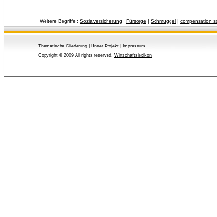
Weitere Begriffe :
Sozialversicherung
| 
Fürsorge
| 
Schmuggel
| 
compensation 
Thematische Gliederung
| 
Unser Projekt
| 
Impressum
Copyright © 2009 All rights reserved.
Wirtschaftslexikon