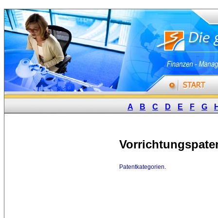
A
B
C
D
E
F
G
Vorrichtungspate
Patentkategorien
.