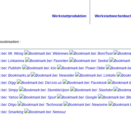
Werkstattproduktion
Werkstattwochenbuc
 bookmarken :