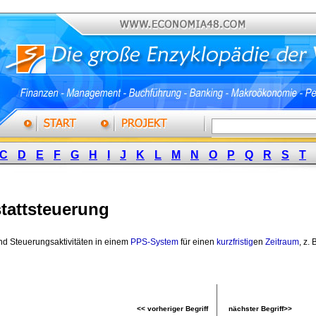
C
D
E
F
G
H
I
J
K
L
M
N
O
P
Q
R
S
T
tattsteuerung
d Steuerungsaktivitäten in einem 
PPS-System
für einen 
kurzfristig
en
Zeitraum
, z.
<< vorheriger Begriff
nächster Begriff>>