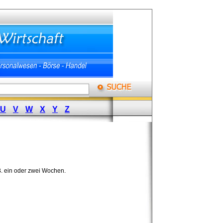
U
V
W
X
Y
Z
 B. ein oder zwei Wochen.