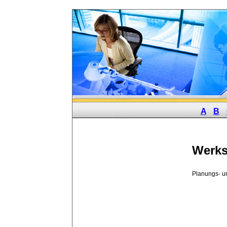
A
B
Werks
Planungs- un