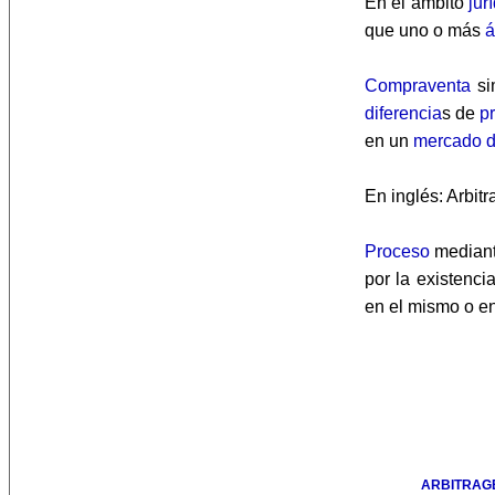
En el ámbito
jur
que uno o más
á
Compraventa
si
diferencia
s de
p
en un
mercado d
En inglés: Arbitr
Proceso
mediant
por la existenci
en el mismo o en
ARBITRAGE