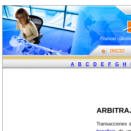
A
B
C
D
E
F
G
H
ARBITRA
Transacciones 