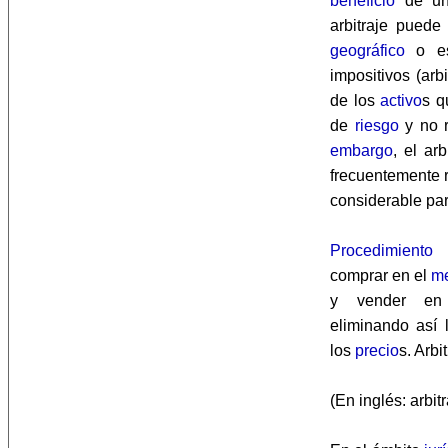
beneficio
de un
arbitraje puede
geográfico
o es
impositivos (arb
de los
activo
s q
de
riesgo
y no 
embargo
, el ar
frecuentemente 
considerable pa
Procedimiento
c
comprar en el
m
y vender en
eliminando así
los
precio
s. Arbi
(En inglés: arbitr