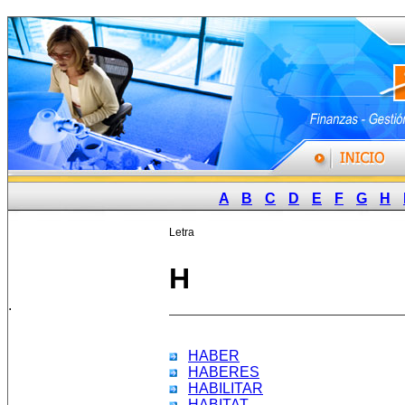
A
B
C
D
E
F
G
H
Letra
H
.
HABER
HABERES
HABILITAR
HABITAT