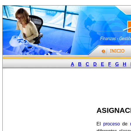
A
B
C
D
E
F
G
H
ASIGNAC
El
proceso
de