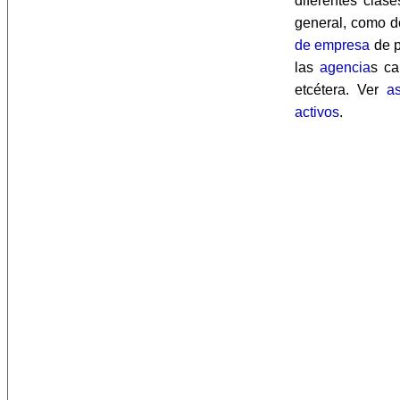
diferentes clas
general, como 
de empresa
de 
las
agencia
s ca
etcétera. Ver
as
activos
.