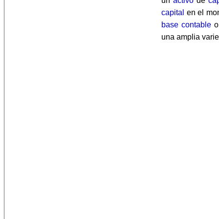
un
activo
de
cap
capital
en el mo
base
contable
o
una amplia varie