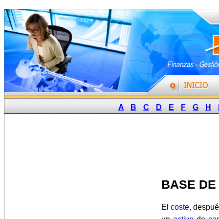
A
B
C
D
E
F
G
H
BASE DE
El
coste
, despué