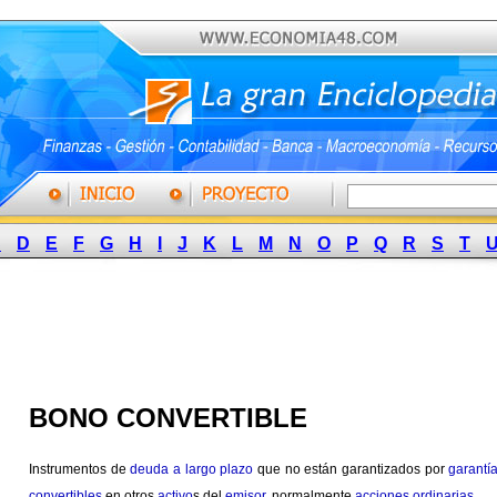
C
D
E
F
G
H
I
J
K
L
M
N
O
P
Q
R
S
T
BONO CONVERTIBLE
Instrumentos de
deuda a largo plazo
que no están garantizados por
garantí
convertibles
en otros
activo
s del
emisor
, normalmente
acciones ordinarias
.