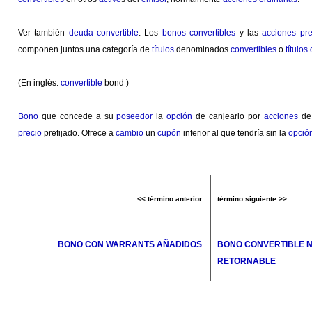
Ver también
deuda convertible
. Los
bonos convertibles
y las
acciones pre
componen juntos una categoría de
títulos
denominados
convertibles
o
títulos
(En inglés:
convertible
bond )
Bono
que concede a su
poseedor
la
opción
de canjearlo por
acciones
de
precio
prefijado. Ofrece a
cambio
un
cupón
inferior al que tendría sin la
opció
<< término anterior
término siguiente >>
BONO CON WARRANTS AÑADIDOS
BONO CONVERTIBLE NI
RETORNABLE