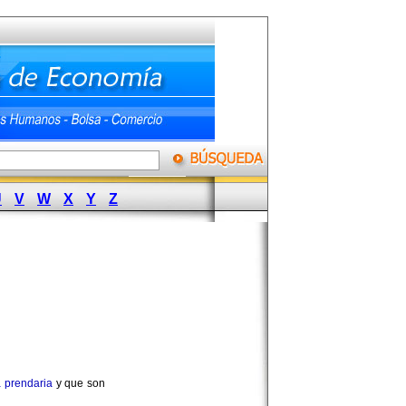
U
V
W
X
Y
Z
a prendaria
y que son