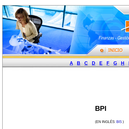
A
B
C
D
E
F
G
H
BPI
(EN INGLÉS:
BIS
)