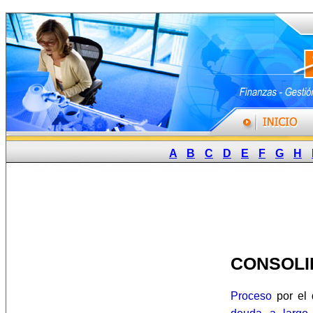
A
B
C
D
E
F
G
H
CONSOLI
Proceso
por el