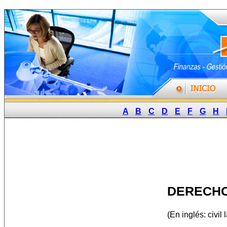
A
B
C
D
E
F
G
H
DERECHO
(En inglés: civil 