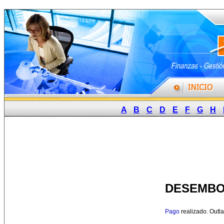
A
B
C
D
E
F
G
H
DESEMB
Pago
realizado. Outl