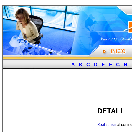
A
B
C
D
E
F
G
H
DETALL
Realización
al por m