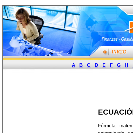
A
B
C
D
E
F
G
H
ECUACIÓ
Fórmula matem