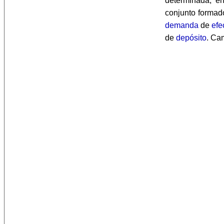
determinada, e
conjunto formad
demanda
de
efe
de
depósito
. Ca