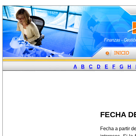
A
B
C
D
E
F
G
H
FECHA D
Fecha a partir d