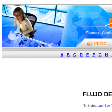
A
B
C
D
E
F
G
H
FLUJO D
(En inglés:
cash flow