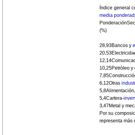
Índice general 
media ponderad
PonderaciónSec
(%)
28,93Bancos y
e
20,53Electricida
12,14Comunicac
10,25Petróleo y
7,85Construcció
6,12Otras
indust
5,8Alimentación
5,4Cartera-
inver
3,47Metal y mec
Por su composic
representa más 