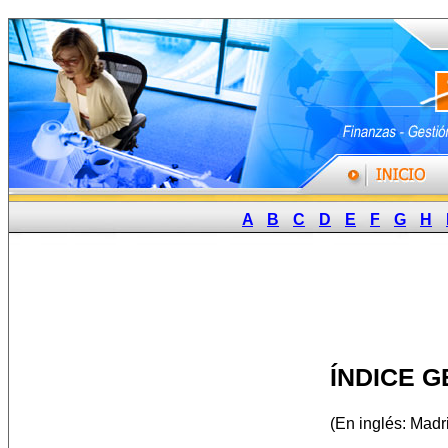
A
B
C
D
E
F
G
H
ÍNDICE 
(En inglés: Mad