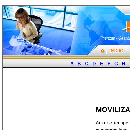
A
B
C
D
E
F
G
H
MOVILIZ
Acto de recuper