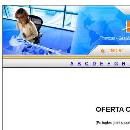
A
B
C
D
E
F
G
H
OFERTA 
(En inglés: joint suppl