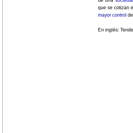
de una
socieda
que se cotizan 
mayor
control
de
En inglés: Tender