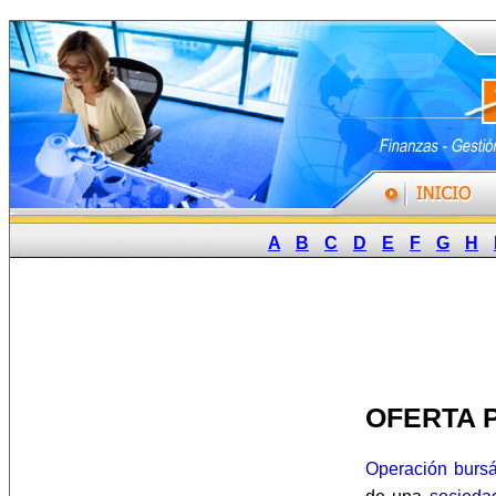
A
B
C
D
E
F
G
H
OFERTA P
Operación bursát