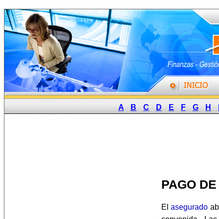
A
B
C
D
E
F
G
H
PAGO DE
El
asegurado
ab