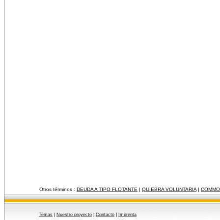
Otros términos :
DEUDA A TIPO FLOTANTE
|
QUIEBRA VOLUNTARIA
|
COMMO
Temas
|
Nuestro proyecto
|
Contacto
|
Imprenta