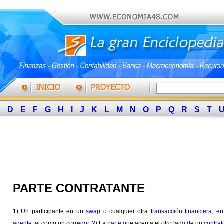
C
D
E
F
G
H
I
J
K
L
M
N
O
P
Q
R
S
T
PARTE CONTRATANTE
1) Un participante en un
swap
o cualquier otra
transacción
financiera
, en
agente
tal como un
corredor
. 2) La
parte
que acepta el otro
lado
de un
contrat