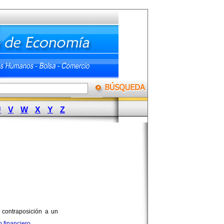
U
V
W
X
Y
Z
 contraposición a un
o
financiero
.