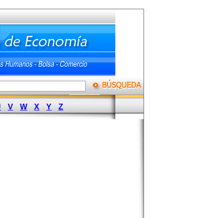
U
V
W
X
Y
Z