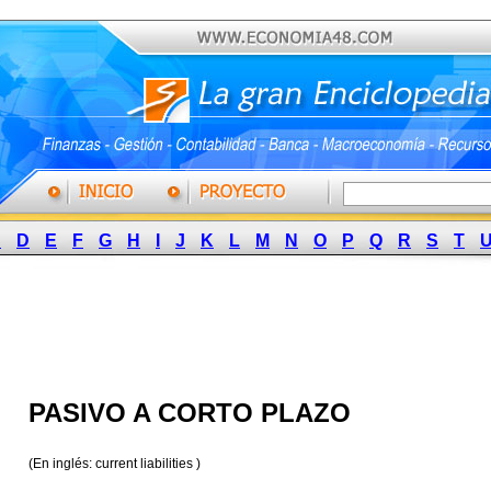
C
D
E
F
G
H
I
J
K
L
M
N
O
P
Q
R
S
T
PASIVO A CORTO PLAZO
(En inglés: current liabilities )