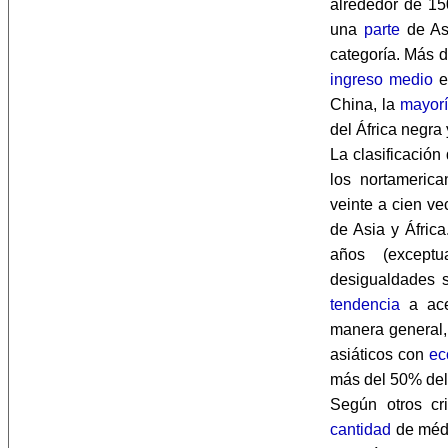
alrededor de 15
una
parte
de Asi
categoría. Más d
ingreso medio
e
China, la
mayor
del África negra
La clasificación
los nortameric
veinte a cien ve
de Asia y Áfric
años (exceptu
desigualdades 
tendencia
a ace
manera general,
asiáticos con
ec
más del 50% de
Según otros cri
cantidad
de médic