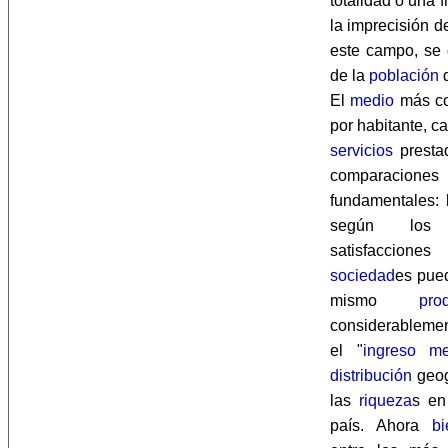
totalidad o una 
la imprecisión d
este campo, se 
de la
población
El
medio
más co
por habitante, c
servicios
prestad
comparaciones 
fundamentales:
según los 
satisfaccion
sociedad
es pue
mismo
pro
considerablemen
el "
ingreso me
distribución
geog
las
riqueza
s en
país. Ahora
bi