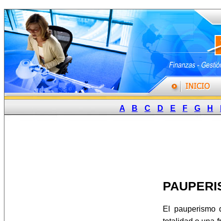
A
B
C
D
E
F
G
H
PAUPERI
El pauperismo 