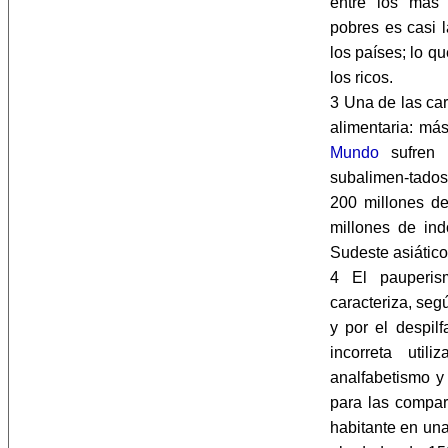
entre los más
pobres es casi 
los países; lo q
los ricos.
3 Una de las car
alimentaria: más
Mundo
sufren d
subalimen-tados
200 millones de
millones de ind
Sudeste asiátic
4 El pauperi
caracteriza, segú
y por el despil
incorreta util
analfabetismo y 
para las compar
habitante en una