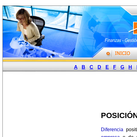
A
B
C
D
E
F
G
H
POSICIÓ
Diferencia
posit