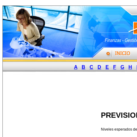
A
B
C
D
E
F
G
H
PREVISI
Niveles esperados d