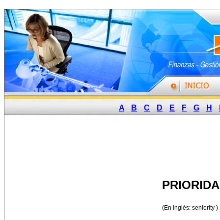
A
B
C
D
E
F
G
H
PRIORID
(En inglés: seniority )