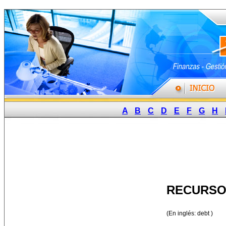
A
B
C
D
E
F
G
H
RECURSO
(En inglés: debt )