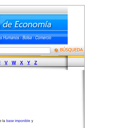
U
V
W
X
Y
Z
e la
base imponible
y