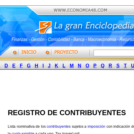
C
D
E
F
G
H
I
J
K
L
M
N
O
P
Q
R
S
T
REGISTRO DE CONTRIBUYENTES
Lista nominativa de los
contribuyente
s sujetos a
imposición
con indicación d
la
cuota
exigible
a cada uno. Tax (payer) roll.