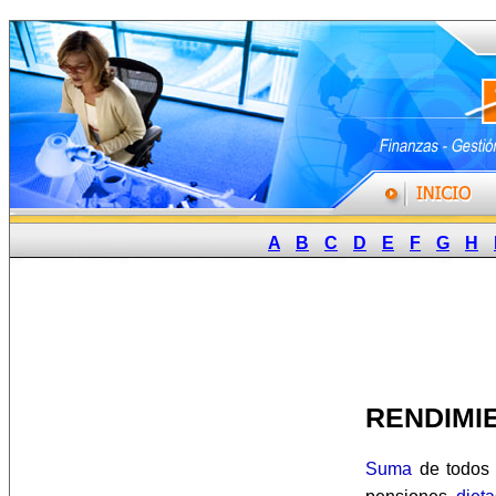
A
B
C
D
E
F
G
H
RENDIMI
Suma
de todos 