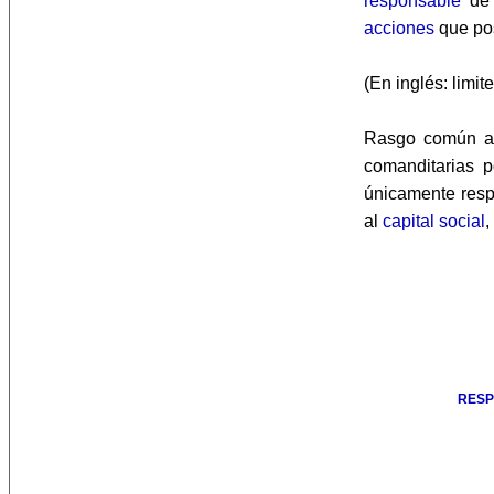
responsable
de
acciones
que pos
(En inglés: limited
Rasgo común a
comanditarias 
únicamente res
al
capital social
,
RESP