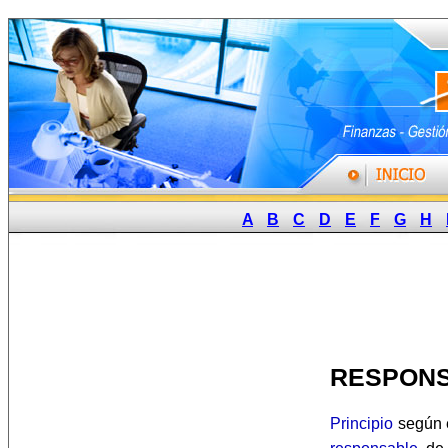
A
B
C
D
E
F
G
H
RESPONS
Principio
según e