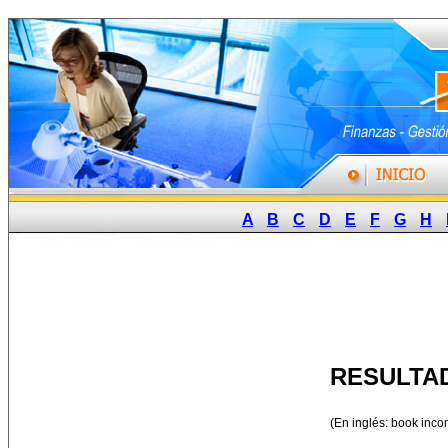
A
B
C
D
E
F
G
H
RESULTA
(En inglés: book inco