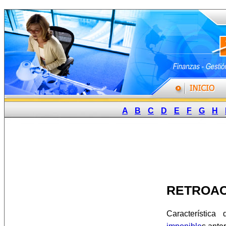
A
B
C
D
E
F
G
H
RETROAC
Característic