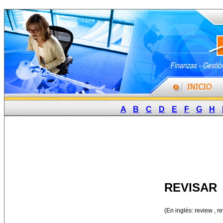
A
B
C
D
E
F
G
H
REVISAR
(En inglés: review , re