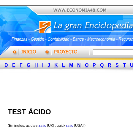
C
D
E
F
G
H
I
J
K
L
M
N
O
P
Q
R
S
T
TEST ÁCIDO
(En inglés: acidtest
ratio
[UK] , quick
ratio
[USA] )