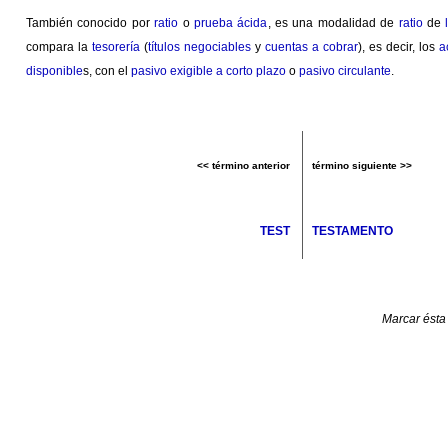
También conocido por
ratio
o
prueba ácida
, es una modalidad de
ratio
de
compara la
tesorería
(
títulos negociables
y
cuentas a cobrar
), es decir, los
a
disponible
s, con el
pasivo
exigible a corto plazo
o
pasivo circulante
.
<< término anterior
término siguiente >>
TEST
TESTAMENTO
Marcar ésta