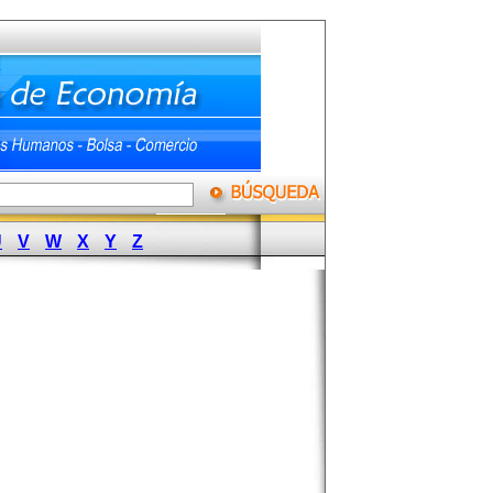
U
V
W
X
Y
Z