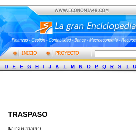
C
D
E
F
G
H
I
J
K
L
M
N
O
P
Q
R
S
T
TRASPASO
(En inglés: transfer )