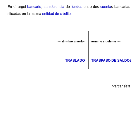
En el argot
bancario
,
transferencia
de
fondos
entre dos
cuenta
s bancaria
situadas en la misma
entidad de crédito
.
<< término anterior
término siguiente >>
TRASLADO
TRASPASO DE SALDO
Marcar ésta