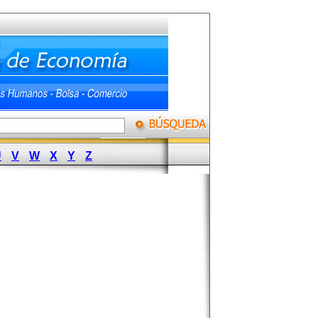
U
V
W
X
Y
Z