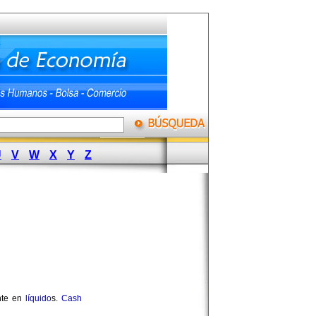
U
V
W
X
Y
Z
nte en
líquido
s.
Cash