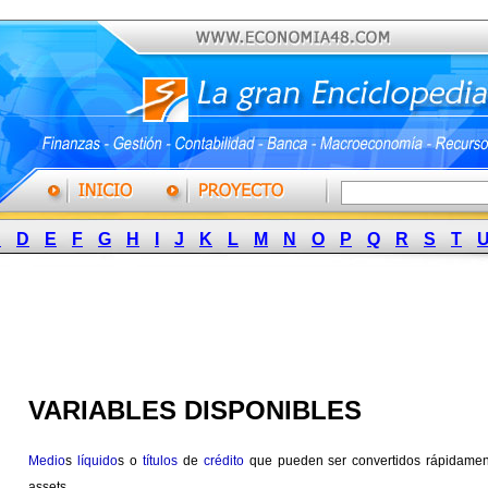
C
D
E
F
G
H
I
J
K
L
M
N
O
P
Q
R
S
T
VARIABLES DISPONIBLES
Medio
s
líquido
s o
títulos
de
crédito
que pueden ser convertidos rápidame
assets.