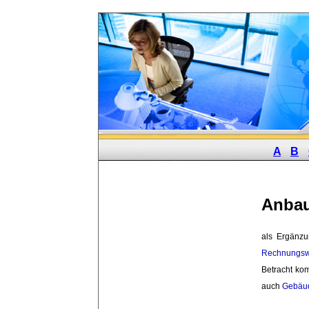
A
B
Anba
als Ergänzu
Rechnungs
Betracht k
auch
Gebäu