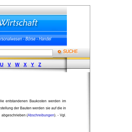
U
V
W
X
Y
Z
Die entstandenen Baukosten werden im 
ellung der Bauten werden sie auf die in 
 abgeschrieben (
Abschreibungen
). - Vgl.