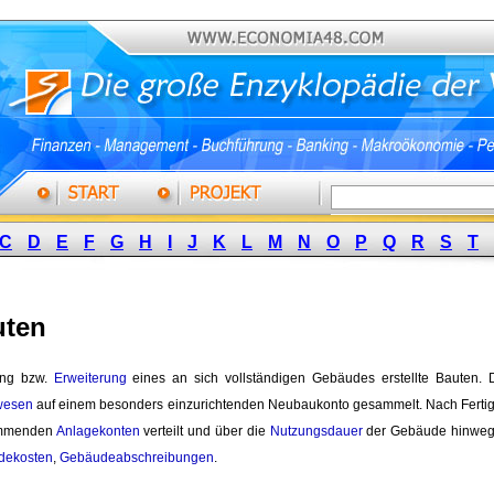
C
D
E
F
G
H
I
J
K
L
M
N
O
P
Q
R
S
T
uten
ng bzw. 
Erweiterung
eines an sich vollständigen Gebäudes erstellte Bauten. 
wesen
auf einem besonders einzurichtenden Neubaukonto gesammelt. Nach Fertigst
ommenden
Anlagekonten
verteilt und über die 
Nutzungsdauer
der Gebäude hinweg
dekosten
,
Gebäudeabschreibungen
.