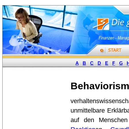
A
B
C
D
E
F
G
Behavioris
verhaltenswissensch
unmittelbare Erklär
auf den Menschen 