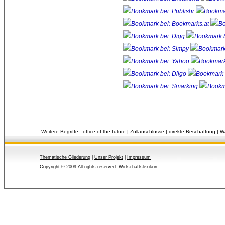
Weitere Begriffe :
office of the future
| 
Zollanschlüsse
| 
direkte Beschaffung
| 
W
Thematische Gliederung
| 
Unser Projekt
| 
Impressum
Copyright © 2009 All rights reserved.
Wirtschaftslexikon