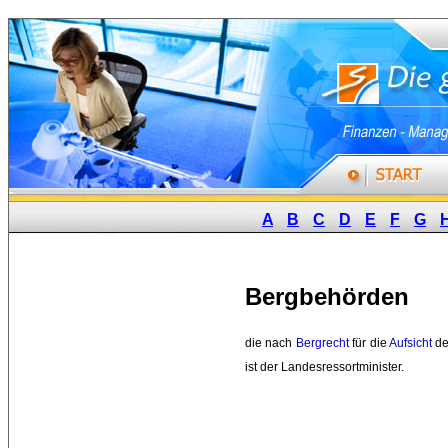
A
B
C
D
E
F
G
Bergbehörden
die nach 
Bergrecht
für die 
Aufsicht
de
ist der Landesressortminister. 