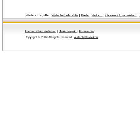
Weitere Begriffe :
Wirtschaftsdidaktik
| 
Karte
| 
Verkauf
| 
Gesamt-Umsatzrabatt
| 
Thematische Gliederung
| 
Unser Projekt
| 
Impressum
Copyright © 2009 All rights reserved.
Wirtschaftslexikon