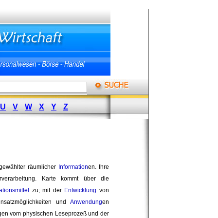
U
V
W
X
Y
Z
ewählter räumlicher 
Information
en. Ihre
verarbeitung. Karte kommt über die 
tionsmittel
zu; mit der 
Entwicklung
von 
insatzmöglichkeiten und
Anwendung
en
ängen vom physischen Leseprozeß und der