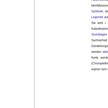
Identifizier
Symbol
e, d
Legende
auf
Sie wird i.
Katasterpla
Grundlage
n
Sachverhal
Darstellungsf
werden
stat
Karte wer
(Choroplethe
eignen sich 