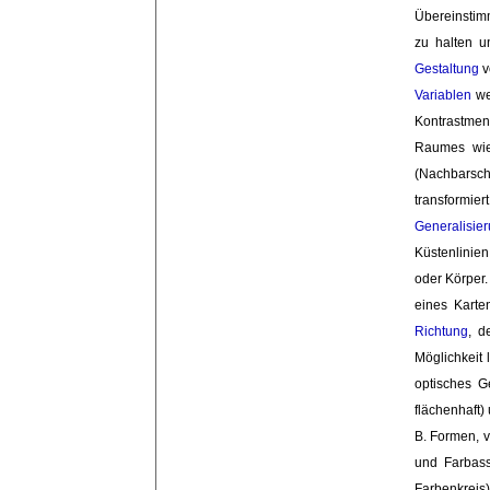
Übereinstim
zu halten u
Gestaltung
v
Variablen
we
Kontrastmeng
Raumes wie
(Nachbarsch
transformiert
Generalisie
Küstenlinie
oder Körper
eines Karte
Richtung
, d
Möglichkeit 
optisches G
flächenhaft)
B. Formen, 
und Farbass
Farbenkreis