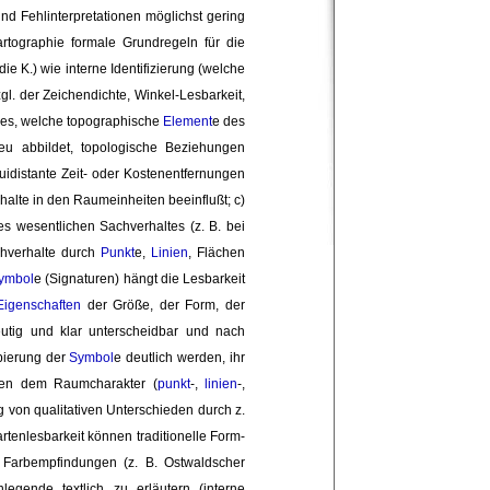
d Fehlinterpretationen möglichst gering
artographie formale Grundregeln für die
ie K.) wie interne Identifizierung (welche 
l. der Zeichendichte, Winkel-Lesbarkeit, 
s, welche topographische 
Element
e des
eu abbildet, topologische Beziehungen
idistante Zeit- oder Kostenentfernungen
halte in den Raumeinheiten beeinflußt; c)
wesentlichen Sachverhaltes (z. B. bei 
chverhalte durch
Punkt
e,
Linien
, Flächen
ymbol
e (Signaturen) hängt die Lesbarkeit
Eigenschaften
der Größe, der Form, der 
deutig und klar unterscheidbar und nach
ppierung der
Symbol
e deutlich werden, ihr
lten dem Raumcharakter (
punkt
-,
linien
-,
 von qualitativen Unterschieden durch z. 
artenlesbarkeit können traditionelle Form-
 Farbempfindungen (z. B. Ostwaldscher
legende textlich zu erläutern (interne