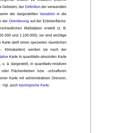
s Gebietes, der
Definition
der verwandten 
gramm der dargestellten
Variablen
in die 
n der 
Orientierung
auf der Erdoberfläche. 
schiedlichen Maßstäben erstellt (z. B.
50 000 und 1:100 000); sie sind wichtige
Karte stellt einen speziellen räumlichen
s-, Klimakarten) werden sie nach der
tative
Karte In quantitativ-absoluten Karte 
, u. ä. dargestellt, in quantitativ-relativen
 oder Flächenfarben bzw. -schraffuren
einer Karte mit administrativen Grenzen,
 - Vgl. auch
topologische Karte
.