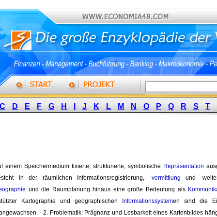
C
D
E
F
G
H
I
J
K
L
M
N
O
P
Q
R
S
T
Auf einem Speichermedium fixierte, strukturierte, symbolische 
Repräsentation
ausg
teht in der räumlichen Informationsregistrierung, -
vermittlung
und -weiter
geographie
und die Raumplanung hinaus eine große Bedeutung als 
Kommunika
stützter Kartographie und geographischen
Informationssystem
en sind die E
h angewachsen. - 2. Problematik: Prägnanz und Lesbarkeit eines Kartenbildes h