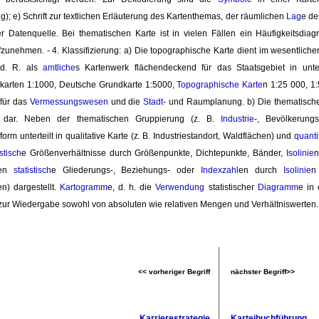
ung); e) Schrift zur textlichen Erläuterung des Kartenthemas, der räumlichen
Lag
e de
er Datenquelle. Bei thematischen Karte ist in vielen Fällen ein Häufigkeitsdia
zunehmen. - 4. Klassifizierung: a) Die topographische Karte dient im wesentliche
 d. R. als
amtliche
s Kartenwerk flächendeckend für das Staatsgebiet in unter
nkarten 1:1000, Deutsche Grundkarte 1:5000,
Topographische Karte
n 1:25 000, 1:
 für das
Vermessungswesen
und die 
Stadt
- und Raumplanung. b) Die thematische 
t dar. Neben der thematischen Gruppierung (z. B.
Industrie
-, Bevölkerung
orm unterteilt in qualitative Karte (z. B. Industriestandort, Waldflächen) und
quanti
istisch
e Größenverhältnisse durch Größenpunkte, Dichtepunkte, Bänder,
Isolinie
n
den
statistisch
e Gliederungs-, Beziehungs- oder
Indexzahl
en durch
Isolinie
n
n) dargestellt.
Kartogramm
e, d. h. die
Verwendung
statistischer 
Diagramm
e in 
zur Wiedergabe sowohl von absoluten wie relativen Mengen und Verhältniswerten.
<< vorheriger Begriff
nächster Begriff>>
Karrierestrategie
Karteibuchführung