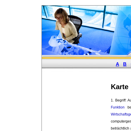
A
B
Karte
1. Begriff: 
Funktion
bes
Wirtschafts
computerge
beträchtlic