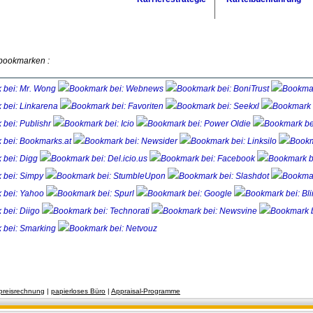
 bookmarken :
preisrechnung
| 
papierloses Büro
| 
Appraisal-Programme