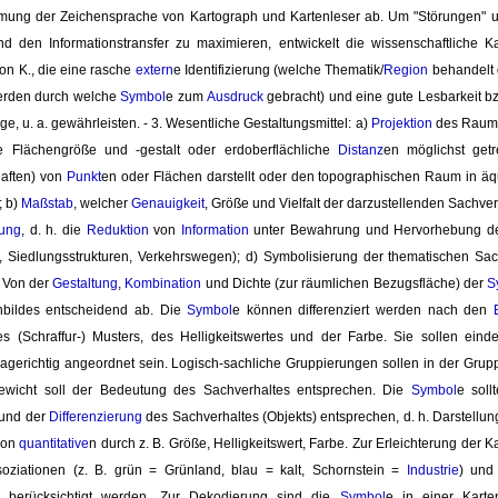
mung der Zeichensprache von Kartograph und Kartenleser ab. Um "Störungen" un
nd den Informationstransfer zu maximieren, entwickelt die wissenschaftliche K
on K., die eine rasche 
extern
e Identifizierung (welche Thematik/
Region
behandelt d
rden durch welche 
Symbol
e zum
Ausdruck
gebracht) und eine gute Lesbarkeit bzg
e, u. a. gewährleisten. - 3. Wesentliche Gestaltungsmittel: a)
Projektion
des Raume
 Flächengröße und -gestalt oder erdoberflächliche
Distanz
en möglichst getr
aften) von
Punkt
en oder Flächen darstellt oder den topographischen Raum in äqu
; b)
Maßstab
, welcher
Genauigkeit
, Größe und Vielfalt der darzustellenden Sachver
rung
, d. h. die
Reduktion
von 
Information
unter Bewahrung und Hervorhebung des 
n, Siedlungsstrukturen, Verkehrswegen); d) Symbolisierung der thematischen Sa
. Von der
Gestaltung
,
Kombination
und Dichte (zur räumlichen Bezugsfläche) der 
S
nbildes entscheidend ab. Die
Symbol
e können differenziert werden nach den
es (Schraffur-) Musters, des Helligkeitswertes und der Farbe. Sie sollen ein
lagerichtig angeordnet sein. Logisch-sachliche Gruppierungen sollen in der Gru
ewicht soll der Bedeutung des Sachverhaltes entsprechen. Die
Symbol
e sol
 und der
Differenzierung
des Sachverhaltes (Objekts) entsprechen, d. h. Darstellung
von
quantitative
n durch z. B. Größe, Helligkeitswert, Farbe. Zur Erleichterung der K
oziationen (z. B. grün = Grünland, blau = kalt, Schornstein =
Industrie
) und
) berücksichtigt werden. Zur Dekodierung sind die
Symbol
e in einer Karten