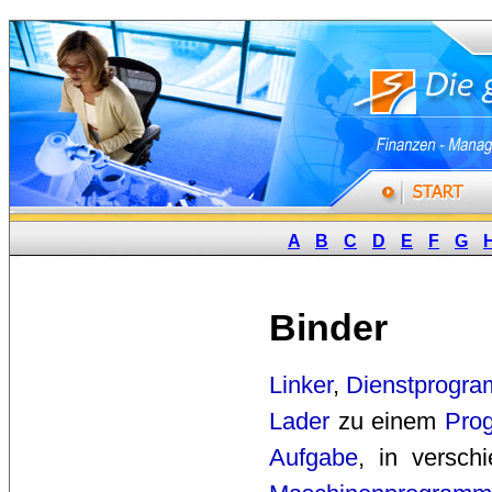
A
B
C
D
E
F
G
Binder
Linker
,
Dienstprogr
Lader
zu einem 
Pro
Aufgabe
, in versch