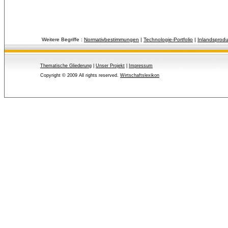
Weitere Begriffe :
Normativbestimmungen
| 
Technologie-Portfolio
| 
Inlandsprodu
Thematische Gliederung
| 
Unser Projekt
| 
Impressum
Copyright © 2009 All rights reserved.
Wirtschaftslexikon