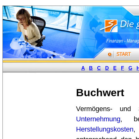
A
B
C
D
E
F
G
Buchwert
Vermögens- und S
Unternehmung
, b
Herstellungskosten
,