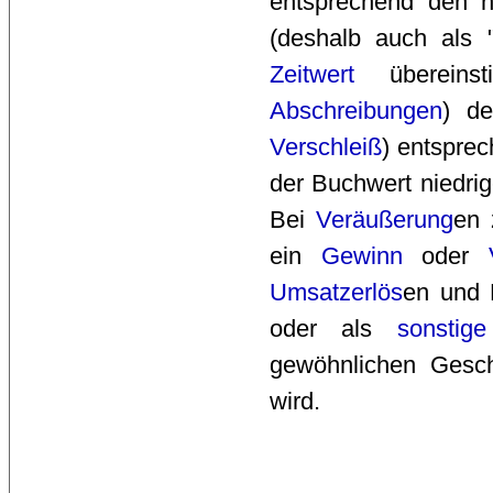
entsprechend den ha
(deshalb auch als 
Zeitwert
übereinst
Abschreibungen
) de
Verschleiß
) entspre
der Buchwert niedrig
Bei
Veräußerung
en 
ein
Gewinn
oder 
Umsatzerlös
en und 
oder als 
sonstig
gewöhnlichen Geschä
wird.