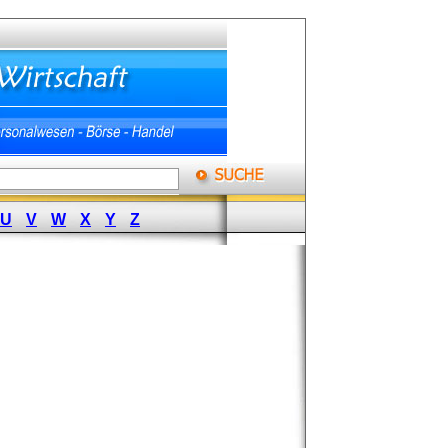
U
V
W
X
Y
Z