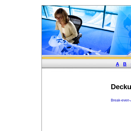
A
B
Decku
Break-even-